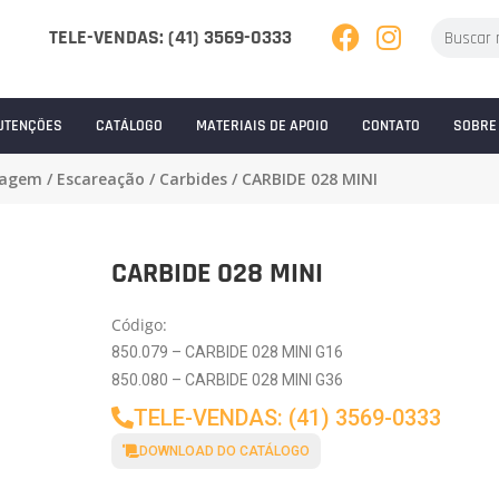
TELE-VENDAS: (41) 3569-0333
UTENÇÕES
CATÁLOGO
MATERIAIS DE APOIO
CONTATO
SOBRE
pagem
/
Escareação
/
Carbides
/ CARBIDE 028 MINI
CARBIDE 028 MINI
Código:
850.079 – CARBIDE 028 MINI G16
850.080 – CARBIDE 028 MINI G36
TELE-VENDAS: (41) 3569-0333
DOWNLOAD DO CATÁLOGO