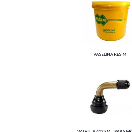
VASELINA RESIM
VALVULA 412 EM L PARA M