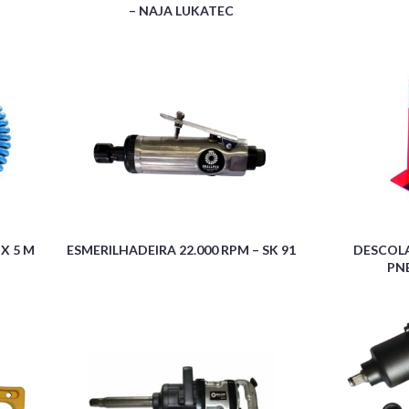
– NAJA LUKATEC
 X 5 M
ESMERILHADEIRA 22.000 RPM – SK 91
DESCOL
PN