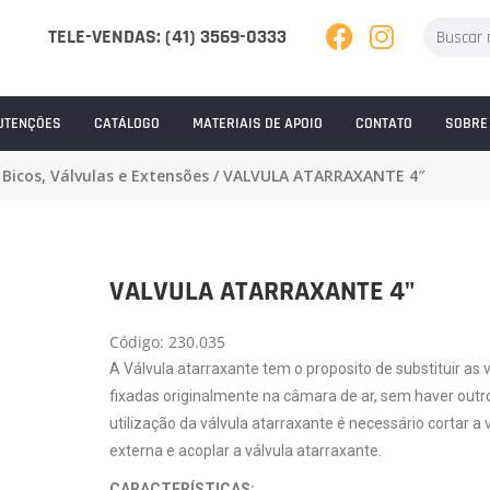
TELE-VENDAS: (41) 3569-0333
UTENÇÕES
CATÁLOGO
MATERIAIS DE APOIO
CONTATO
SOBRE
/
Bicos, Válvulas e Extensões
/ VALVULA ATARRAXANTE 4″
VALVULA ATARRAXANTE 4"
Código: 230.035
A Válvula atarraxante tem o proposito de substituir as
fixadas originalmente na câmara de ar, sem haver outr
utilização da válvula atarraxante é necessário cortar a 
externa e acoplar a válvula atarraxante.
CARACTERÍSTICAS: