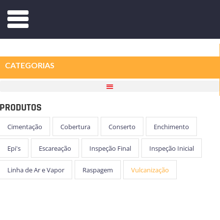
CATEGORIAS
PRODUTOS
Cimentação
Cobertura
Conserto
Enchimento
Epi's
Escareação
Inspeção Final
Inspeção Inicial
Linha de Ar e Vapor
Raspagem
Vulcanização