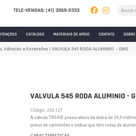
TELE-VENDAS: (41) 3569-0333
UTENÇÕES
CATÁLOGO
MATERIAIS DE APOIO
CONTATO
SOBRE
s, Válvulas e Extensões
/ VALVULA 545 RODA ALUMINIO – GMS
VALVULA 545 RODA ALUMINIO - 
Código: 230.127
A válvula TR545E possui altura da dobra de 24,9 milíme
pneus de caminhões e ônibus que têm rodas de alumíni
CARACTERÍSTICAS: