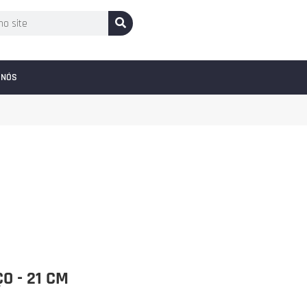
 NÓS
O - 21 CM