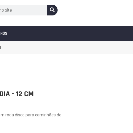
 NÓS
M
IA - 12 CM
em roda disco para caminhões de