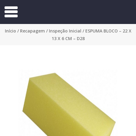
Início
/
Recapagem
/
Inspeção Inicial
/ ESPUMA BLOCO – 22 X
13 X 6 CM – D28